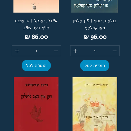
בולאָוו, יוסף | פֿון אַלטן
אײדל, יאַנקל | טראָפּנס
מאַרקפּלאַץ
אױף דער שױב
מחיר
מחיר
הוספה לסל
הוספה לסל