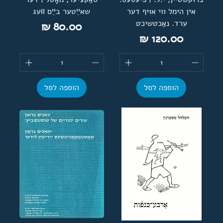
אין הימל ווי אויף דער
שאײַטער בײַם װעג
ערד. נאַכטשיכט
מחיר
מחיר
הוספה לסל
הוספה לסל