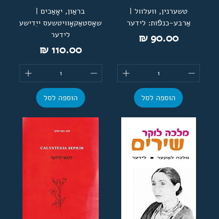
טשערנין, וועלוול |
בראַון, יאָאַכים |
אַרבע-כנפֿות: לידער
שאָסטאַקאָוויטשעס ייִדישע
לידער
מחיר
מחיר
הוספה לסל
הוספה לסל