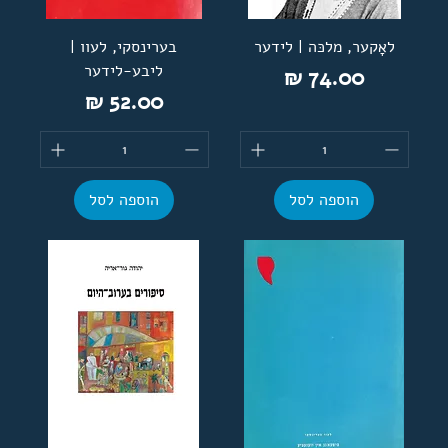
לאָקער, מלכּה | לידער
בערינסקי, לעוו |
ליבע-לידער
מחיר
מחיר
הוספה לסל
הוספה לסל