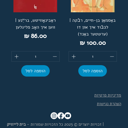
באַסמאַן בן-חיים, רבֿקה |
ראַבינאָוויטש, ברײַנע |
לכּבֿוד איך און דו
ווען איך האָב פליגלען
(ערשטער באַנד)
מחיר
מחיר
הוספה לסל
הוספה לסל
מדיניות פרטיות
הצהרת נגישות
|
זכויות יוצרים © 2025 כל הזכויות שמורות -
בית לייוויק