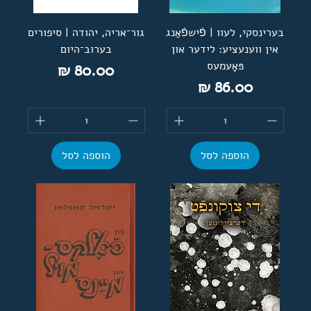
בערינסקי, לעוו | פֿישפֿאַנג
גור־אריה, יהודה | סיפורים
אין ווענעציע: לידער און
בערוב־היום
פּאָעמעס
מחיר
מחיר
הוספה לסל
הוספה לסל