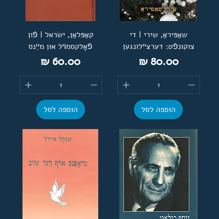
שאַפּיראַ, שירי | די
קאַפּלאַן, ישׂראל | פֿון
צוקונפֿט: דערצײלונגען
פֿאָלקסמױל און מײַנס
מחיר
מחיר
הוספה לסל
הוספה לסל