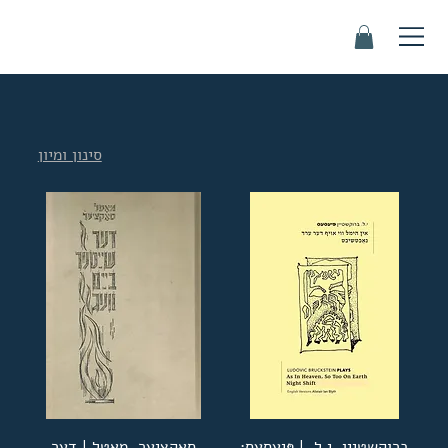
סינון ומיון
ברוקשטיין, י.ל. | פּיעסעס:
סאַקציער, מאָטל | דער