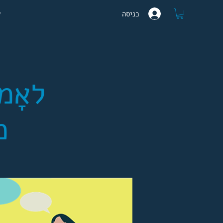
ע
כניסה
לאָמ
מא