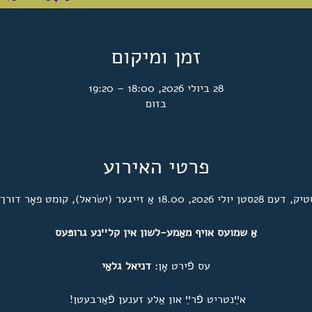
זמן ומיקום
28 ביולי 2026, 18:00 – 19:20
בזום
פרטי האירוע
לי 2026, 18.00 אַ זייגער (ישׂראל), קומט פאָר דורך זום
אַ שמועס אויף מאַמע-לשון אין קלײנע גרופּעס
עס פֿירט אָן׃ 
דניאל גלאַי
אײַנטריט פֿרײַ און אַלע זענען פֿאַרבעטן! 