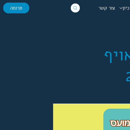
יון
צור קשר
תרומה
ויף