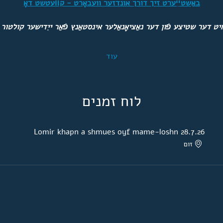
באַשטײַערט זיך דורך אונדזער וועבאָרט - קװעטשט דאָ
יט דער שטיצע פֿון דער נאַציאָנאַלער אינסטאַנץ פֿאַר ייִדישער קולטור
עוד
לוח זמנים
Lomir khapn a shmues oyf mame-loshn 28.7.26
זום