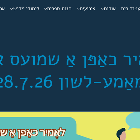
מוד בית
אודות
אירועים
חנות ספרים
לימודי יידיש
ארכ
יר כאַפּן אַ שמועס א
ַמע-לשון 28.7.26