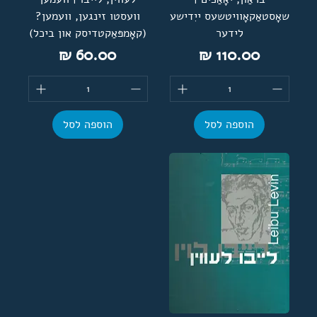
שאָסטאַקאָוויטשעס ייִדישע
וועסטו זינגען, וועמען?
לידער
(קאָמפּאַקטדיסק און ביכל)
מחיר
מחיר
הוספה לסל
הוספה לסל