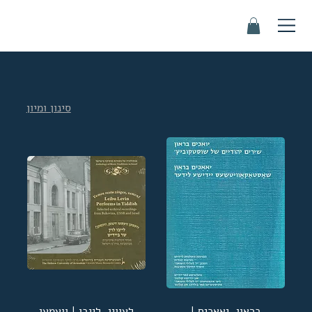
סינון ומיון
בראַון, יאָאַכים |
לעווין, לייבו | וועמען