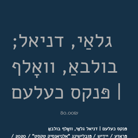
גלאַי, דניאל;
בולבאַ, וואָלף
| פּנקס כעלעם
מחיר
‏80.00 ‏₪
פּנקס כעלעם | דניאל גלאַי, וואָלף בולבאַ
פּראָזע / יידיש / פּובלישינג "
אלניאנסיק טקסט
" / 2020 /