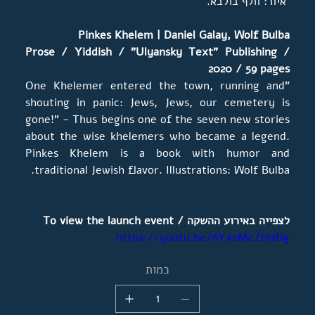
איור: וולף בולבא.
Pinkes Khelem | Daniel Galay, Wolf Bulba
Prose / Yiddish / "Ulyansky Text" Publishing /
2020 / 59 pages
"One Khelemer entered the town, running and
shouting in panic: Jews, Jews, our cemetery is
gone!" - Thus begins one of the seven new stories
about the wise khelemers who became a legend.
Pinkes Khelem is a book with humor and
traditional Jewish flavor. Illustrations: Wolf Bulba.
לצפייה באירוע ההשקה / To view the launch event
https://youtu.be/6YxvMcZbHDg
כמות