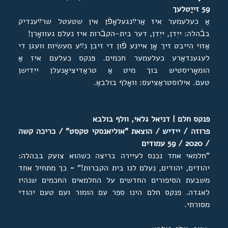
59
זייַטלעך
אַ כעלעמער איז אַרײַנגעלאָפֿן אין שטעטל שרײַענדיק
בבֿהלה: ייִדן, ייִדן, דער בית-הקבֿרות איז נעלם געוואָרן!
אַזוי הייבט זיך אָן איינע פֿון די זיבן נײַע מעשׂיות וועגן די
לעגענדאַרע כעלעמער חכמים. פּנקס כעלעם איז אַ
הומאָריסטיש בוך מיט אַ טראַדיציאָנעלן ייִדישן
טעם. אילוסטראַציעס: וואָלף בולבאַ.
פנקס חלם | דניאל גלאי, וולף בולבא
פרוזה / יידיש / הוצאת "אוליאנסקי טקסט" / כריכה קשה
/ 2020 / 59 עמודים
"חלמאי אחד נכנס לעיירה בריצה כשהוא צועק בבהלה:
יהודים, יהודים, נעלם לנו בית הקברות!"
-
כך מתחיל אחד
משבעת הסיפורים החדשים על החלמאים החכמים שנהיו
לאגדה. פנקס חלם הינו ספר עם הומור ועם טעם יהודי
מסורתי.