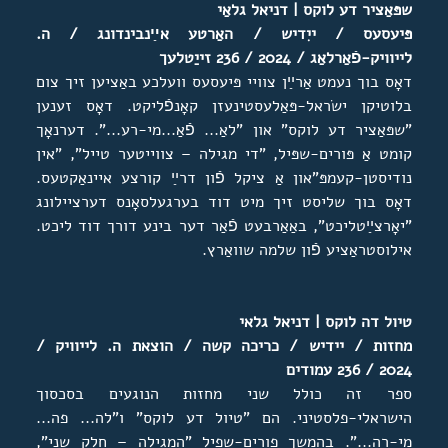
שפּאַציר דע לוקס
| דניאל גלאַי
פּיעסעס /
ייִ
ד
יש / האַרטע אײַנבינדונג / ה.
לייווי
ק-פֿאַרלאַג
/ 2024 /
236 זייַטלעך
דאָס בוך נעמט אַרײַן צוויי פּיעסעס וועלכע באַציען זיך צום
בלוטיקן ישׂראל-פּאַלעסטינעזן קאָנפֿליקט. דאָס זענען
"שפּאַציר דע לוקס" און "לאַ... פֿאַ...מי-רע...". דערנאָך
קומט אַ פּורים-שפּּיל, "די מגילה – צווייטער טייל", "אין
נודיסטן-קעמפּ"און אַ ציקל פֿון דרײַ קורצע איינאַקטעס.
דאָס בוך שליסט זיך מיט דוד בערגעלסאָנס דערציילונג
"יאָרצײַטליכט", באַאַרבעט פֿאַר דער בינע דורך דוד ליכט.
אילוסטראַציע פֿון שלמה שוואַרץ.
טיול דה לוקס
|
דניאל גלאי
מחזות
/
יידיש /
כריכה קשה / הוצאת ה. לייוויק /
2024
/
236 עמודים
ספר זה כולל שני מחזות הנוגעים בסכסוך
הישראלי-פלסטיני. הם "טיול דע לוקס" ו"לה... פה...
מי-רה...". בהמשך פורים-שפיל "המגילה – חלק שני",