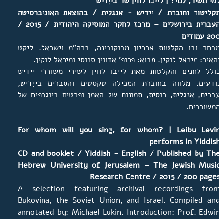
מי תשיר, למי? | לייבו לווין שר בייִדיש
קליטור וחוברת / יידיש - אנגלית / בהוצאת האוניברסיטה
העברית בירושלים – מרכז לחקר המוסיקה היהודית / 2015 /
20 עמודים
בחר ובו הקלטות ארכיון מבוקובינה, ברה"מ וישראל. ליקט
האיר: מיכאל לוקין. מבוא: פרופ' אדווין סרוסי ומיכאל לוקין.
ולל לחנים והקלטות מאת לייבו לווין לשירי משוררי יידיש
ודעים. מלווה בחוברת המכילה טקסטים והסברים בייִדיש,
ברית, אנגלית, רוסית, תמונות של האמן ופרטים ביוגרפים של
משוררים.
For whom will you sing, for whom? | Leibu Levi
performs in Yiddis
CD and booklet / Yiddish - English / Published by Th
Hebrew University of Jerusalem – The Jewish Musi
Research Centre / 2015 / 200 page
A selection featuring archival recordings fro
Bukovina, the Soviet Union, and Israel. Compiled an
annotated by: Michael Lukin. Introduction: Prof. Edwi