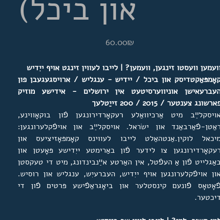
און ביכל)
מחיר
‏60.00 ‏₪
ועמען וועסטו זינגען, וועמען? | לייבו לעווין זינגט אויף ייִדיש
אָמפּאַקטדיסק און ביכל / יידיש - ענגליש / ארויסגעגעבן פון
עברעאישן אוניווערסיטעט אין ירושלים - אידישע מוזיק
ארשונג צענטער / 2015 / 200 זייַטלעך
ויסקלײַב מיט אַרכיוואַלע רעקאָרדירונגען פֿון בוקאָווינע,
אַטן-פֿאַרבאַנד און ישׂראל. אויסקלײַב און אויפֿקלערונגען:
יכאל לוקין.אַנטהאַלט לייבו לעווינס קאָמפּאָזיציעס און
עקאָרדירונגען צו לידער פֿון באַרימטע ייִדישע פּאָעטן און
אַגלייט פֿון אַ העפֿטל, אין האַרטע אײַנבינדונג, מיט די טעקסטן
ון אויפֿקלערונגען אויף ייִדיש, העברעיִש, ענגליש און רוסיש.
ֿאָטאָס פֿונעם קינסטלער און ביאָגראַפֿישע פּרטים פֿון די
יכטער.