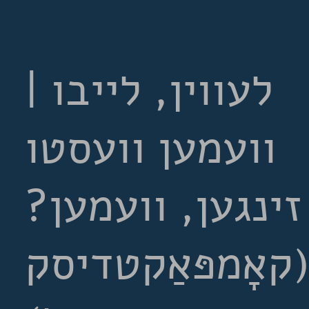
לעווין, לייבו |
וועמען וועסטו
זינגען, וועמען?
קאָמפּאַקטדיסק