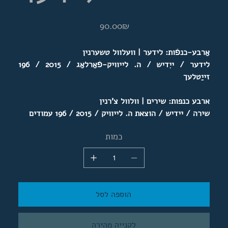
מחיר
‏90.00 ‏₪
אַרבע-כנפֿות: לידער | וועלוול טשערנין
לידער / ייִדיש / ה. לייוויק-פֿאַרלאַג / 2015 / 196
זייַטלעך
ארבע כנפות: שירים | וולוול צ'רנין
שירה / יידיש / הוצאת ה. לייוויק / 2015 / 196 עמודים
כמות
הוספה לסל
לקנייה מהירה