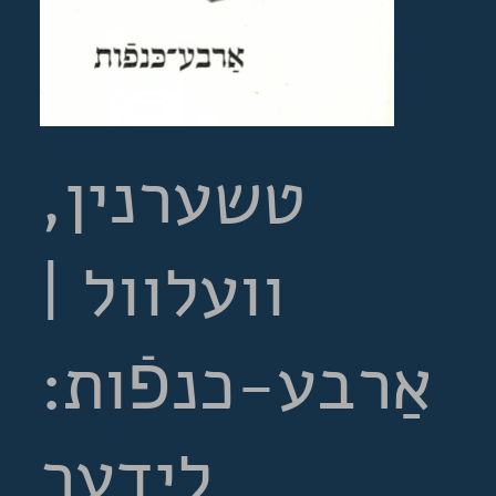
טשערנין,
וועלוול |
אַרבע-כנפֿות:
לידער