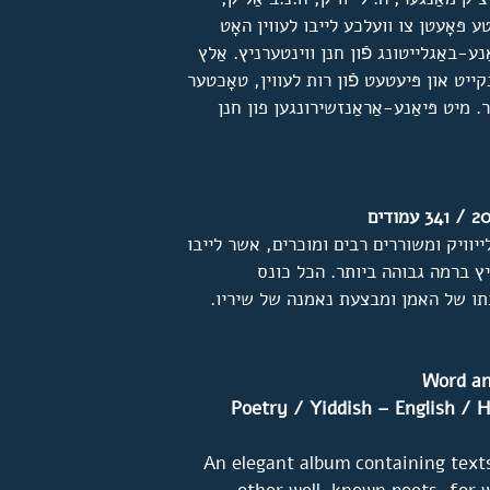
ע פּאָעטן צו וועלכע לייבו לעווין האָט
ע-באַגלייטונג פֿון חנן ווינטערניץ. אַלץ
ט און פּיעטעט פֿון רות לעווין, טאָכטער
. מיט פּיאַנע-אַראַנזשירונגען פון חנן
יוויק ומשוררים רבים ומוכרים, אשר לייבו
יץ ברמה גבוהה ביותר. הכל כונס
בתו של האמן ומבצעת נאמנה של שיריו.
Word an
Poetry / Yiddish – English / H
An elegant album containing text