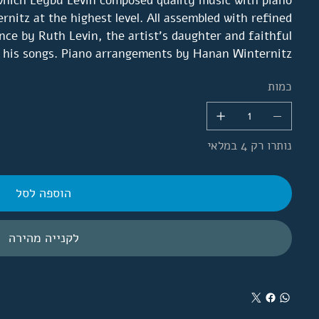
which Leybu Levin composed quality music with piano
itz at the highest level. All assembled with refined
nce by Ruth Levin, the artist's daughter and faithful
 his songs. Piano arrangements by Hanan Winternitz.
כמות
נותרו רק 4 במלאי
הוספה לסל
לקנייה מהירה