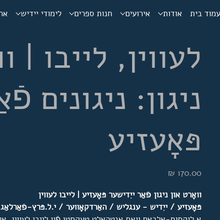
מוד בית
אודות
אירועים
חנות ספרים
לימודי יידיש
ארכ
לעווין, לייבו | וו
ניגון: ניגונים פֿא
פּאָעזיע
מחיר
וואָרט און ניגון פֿאַר ייִדישער פּאָעזיע | לייבו לעווין
פּאָעזיע / ייִדיש - ענגליש / האַרדקאָווער / י.ל.פּרץ-פֿאַרלאַג / 2005 / 341 זייַט
אַ לוקסוס-אַלבאָם וואָס אַנטהאַלט טעקסטן פֿון לייבו לעווין, אי