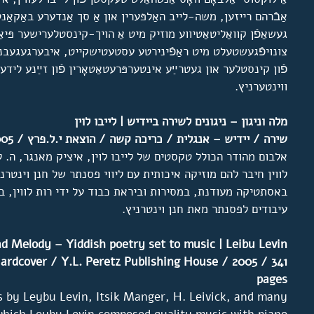
אַבֿרהם רייזען, משה-לייב האַלפּערין און אַ סך אַנדערע באַקאַנט
געשאַפֿן קוואַליטאַטיווע מוזיק מיט אַ הויך-קינסטלערישער פּיאַנ
צונויפֿגעשטעלט מיט ראַפֿינירטע עסטעטישקייט, איבערגעגעבנקיי
פֿון קינסטלער און געטרײַע אינטערפּרעטאַטאָרין פֿון זײַנע לידער
ווינטערניץ.
מלה וניגון – ניגונים לשירה ביידיש | לייבו לוין
שירה / יידיש – אנגלית / כריכה קשה / הוצאת י.ל.פרץ / 2005 / 341 עמודים
אלבום מהודר הכולל טקסטים של לייבו לוין, איציק מאנגר, ה. לי
לווין חיבר להם מוזיקה איכותית עם ליווי פסנתר של חנן וינטרנ
באסתטיקה מעודנת, במסירות וביראת כבוד על ידי רות לווין, 
עיבודים לפסנתר מאת חנן וינטרניץ.
d Melody – Yiddish poetry set to music | Leibu Levin
ardcover / Y.L. Peretz Publishing House / 2005 / 341
pages
s by Leybu Levin, Itsik Manger, H. Leivick, and many