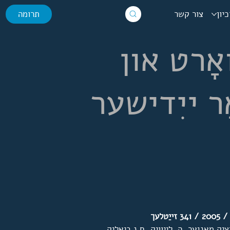
יון
צור קשר
תרומה
אָרט און
ַר ייִדישער
לעך
ציק מאַנגער, ה. לייוויק, ח.נ.ביאַליק,