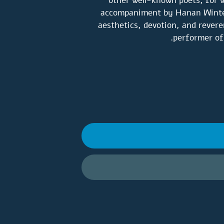
other well-known poets, for 
accompaniment by Hanan Wintern
aesthetics, devotion, and revere
performer of