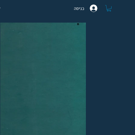
ע
כניסה