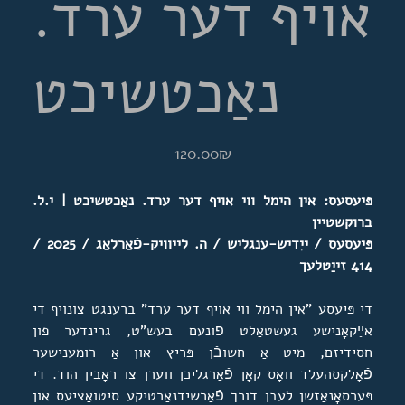
אויף דער ערד.
נאַכטשיכט
מחיר
‏120.00 ‏₪
פּיעסעס: אין הימל ווי אויף דער ערד. נאַכטשיכט | י.ל.
ברוקשטיין
פּיעסעס / ייִדיש-ענגליש / ה. לייוויק-פֿאַרלאַג / 2025 /
414 זייַטלעך
די פּיעסע "אין הימל ווי אויף דער ערד" ברענגט צונויף די
אײַקאָנישע געשטאַלט פֿונעם בעש"ט, גרינדער פון
חסידיזם, מיט אַ חשובֿן פּריץ און אַ רומענישער
פֿאָלקסהעלד וואָס קאָן פֿאַרגליכן ווערן צו ראָבין הוד. די
פּערסאָנאַזשן לעבן דורך פֿאַרשידנאַרטיקע סיטואַציעס און