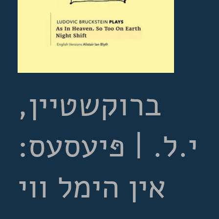
ברוקשטיין,
י.ל. | פּיעסעס:
אין הימל ווי