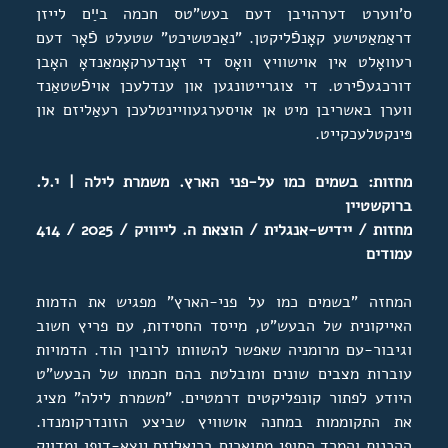
ס'ווערט דערהויבן דעם בעש"טס חכמה בײַם לייזן
דראַמאַטישע קאָנפֿליקטן. "נאַכטשיכט" שטעלט פֿאָר דעם
רעוואָלט אין אוישוויץ וואָס די זאָנדערקאָמאַנדאָ האָבן
דורכגעפֿירט. די צוגרייטונגען און ענדלעכן אויפֿשטאַנד
ווערן באשריבן מיט אן אויסערגעוויינטלעכן רעאַליזם און
פּינקטלעכקייט.
מחזות: בשמים כמו על-פני הארץ. משמרת לילה | י.ל.
ברוקשטיין
מחזות / יידיש-אנגלית / הוצאת ה. לייוויק / 2025 / 414
עמודים
המחזה "בשמים כמו על פני-הארץ" מפגיש את הדמות
האייקונית של הבעש"ט, מייסד החסידות, עם פריץ חשוב
וגיבור-עם מרומניה שאפשר להשוותו לרובין הוד. הדמויות
עוברות מצבים שונים ומובלטת בהם חכמתו של הבעש"ט
היודע לפתור קונפליקטים דרמטיים. "משמרת לילה" מציג
את התקוממות במחנה אושוויץ שביצע הזונדרקומנדו.
ההכנות והמרד הסופי מתוארים בריאליזם יוצא-דופן ומדויק