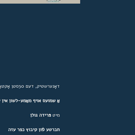
דאָנערשטיק, דעם 30סטן אָקטאָבער 2025, 18.00 אַ זייגער (ישׂראל), קומט פאָר דורך זום 
אַ שמועס אויף מאַמע-לשון אין 
מיט 
פּרידה גולן
חברטע פֿון קיבוץ כפר עזה