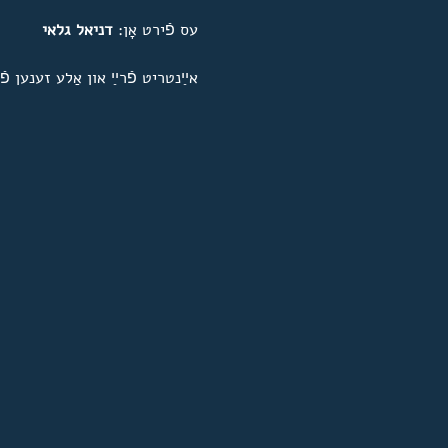
עס פֿירט אָן׃ 
דניאל גלאי
אײַנטריט פֿרײַ און אַלע זענען פֿ