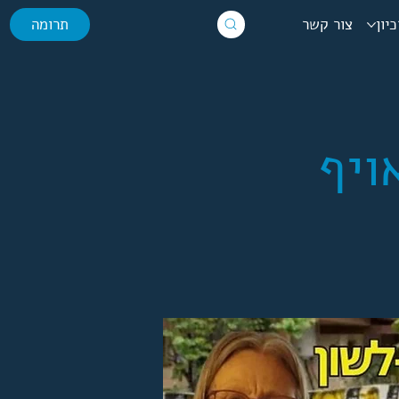
יון
צור קשר
תרומה
ויף