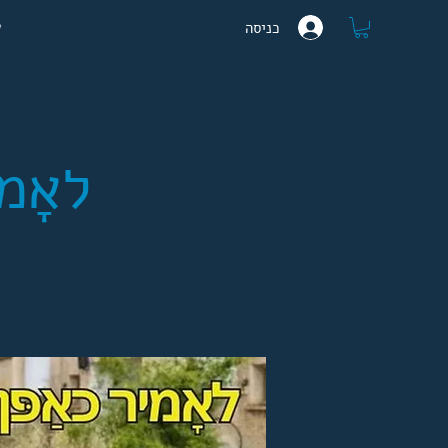
ע
כניסה
לאָמ