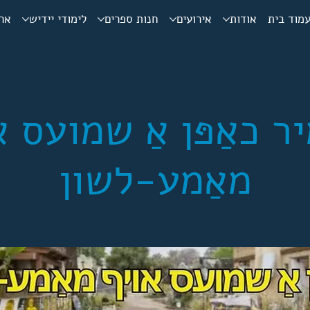
מוד בית
אודות
אירועים
חנות ספרים
לימודי יידיש
ארכ
יר כאַפּן אַ שמועס א
מאַמע-לשון