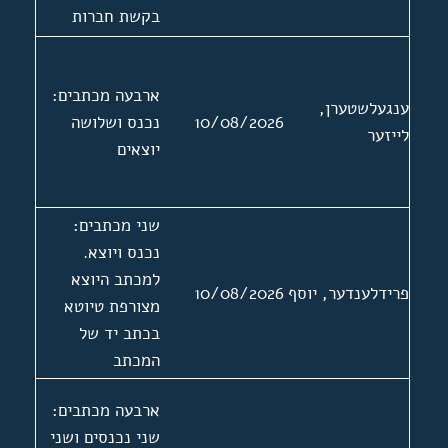
בקשת חברות
באגודה. מצורפות
שלוש תמונות
ארבעה מכתבים:
ושתי המלצות של
ענגעלשטערן,
10/08/2026
נכנס ושלושה
י קערש 13.3.1974
לייזער
יוצאים
ויצחק
יאנאסאוויטש
21.3.1974.
שני מכתבים:
נכנס ויוצא.
למכתב היוצא
פרידלענדער, יוסף
10/08/2026
מצורפת טיוטא
בכתב יד של
המכתב
ארבעה מכתבים:
שני נכנסים ושני