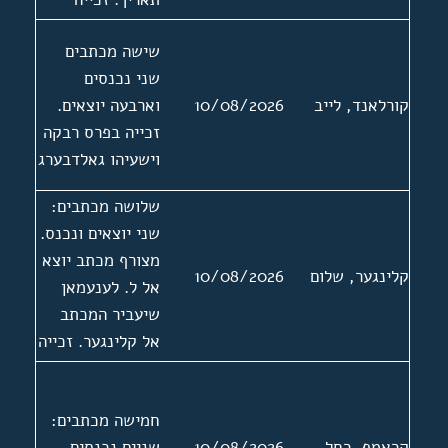
בפרסים באלער
שישה מכתבים
ורובינליכט
שני נכנסים
קורלאנד, לייב
10/08/2026
וארבעה יוצאים.
זכייה בפרס רבקה
וישעיהו גאלדבערג
שלושה מכתבים:
שני יוצאים ונכנס.
מצורף מכתב יוצא
קלינגער, שלום
10/08/2026
אל ל. לענעמאן
שיעביר המכתב
אל קלינגער. זכייה
בפרס של האגודה
1983
חמישה מכתבים:
קראמף, רחל
10/08/2026
שניים נכנסים