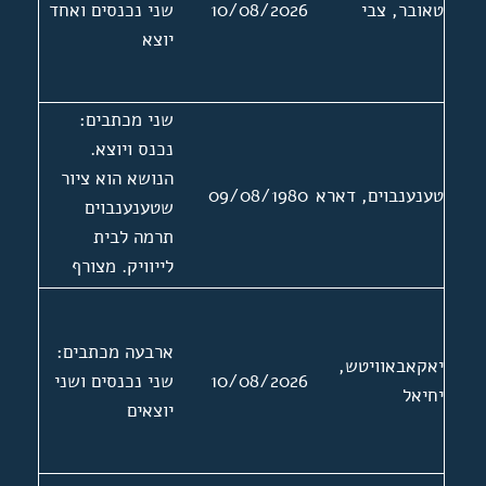
טאובר, צבי
10/08/2026
שני נכנסים ואחד
ביידיש בצרפת.
יוצא
ארבעה מכתבים.
בנוסף מצורפים:
תמונה, צילום של
שני מכתבים:
כריכה ותוכן
נכנס ויוצא.
העניינים של
הנושא הוא ציור
ספרו, ביבליוגרפיה
טענענבוים, דארא
09/08/1980
שטענענבוים
וכרטיס חבר
תרמה לבית
באגודת עיתונאים.
לייוויק. מצורף
מכתב מהנהלת
מוזיאון עין חרוד
ארבעה מכתבים:
אל גדליה
יאקאבאוויטש,
10/08/2026
שני נכנסים ושני
טענענבוים ללא
יחיאל
יוצאים
תאריך.