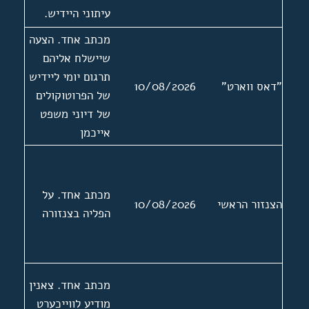
עיתוני היידיש.
תגובה של צאנין
מכתב אחד. הצעה
להתכתבות של בן
שיישלח אליהם
גוריון עם אליהו
תרגום יומי ליידיש
"דאס ווארט"
10/08/2026
סעדון בדרישה
של הפרוטוקולים
לפטר את צאנין
של דיוני משפט
אייכמן
מכתב אחד. על
הצנזור הראשי
10/08/2026
הפליה בצנזורה
מכתב אחד. צאנין
מודיע לווייכערט