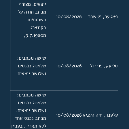
יוצאים. מצורף
מכתב תודה על
פאטער, יששכר
10/08/2026
השתתפות
בקונצרט
מ9.7.1980,
החתום בשמו של
פאטער אל נמען
שישה מכתבים:
לא ידוע בשם "די
סליעק, פריידל
10/08/2026
שלושה נכנסים
געזעלשאפט פאר
ושלושה יוצאים
יידישער מוזיק
ביים פאראיין פון
יידישער
שישה מכתבים:
שרייבערס און
שלושה נכנסים
זשורנאליסטן אין
ושלושה יוצאים.
ישראל".
עלענד, חיה העניא
10/08/2026
מכתב נכנס אחד
ללא תאריך. בעניין