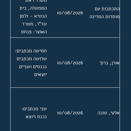
משרד ראש
העולמי. אישים:
הממשלה, בית
התכתבות עם
10/08/2026
משה ארם, חיים
הנשיא - זלמן
מוסדות המדינה
לבנון, אברהם
שז"ר, משרד
בקר, יהושע לוי
האוצר: פנחס
ישראל
ספיר, משרד
סטאלארסקי,
החוץ, משרד
חמישה מכתבים:
ישראל פולק, משה
הפנים, משרד
שלושה מכתבים
ריבלין, דוד צימנד
אורן, ברוך
10/08/2026
הסעד: יוסף בורג;
נכנסים ושניים
לשכת המס, מרכז
יוצאים
מפלגת מפא"י -
העבודה: גולדה
מאיר
שני מכתבים:
אלעי, טובה
10/08/2026
נכנס ויוצא