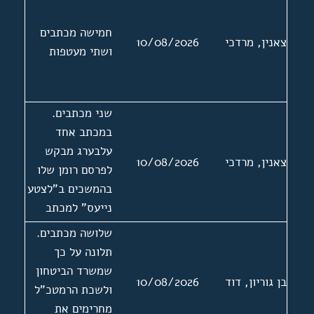
חמישה מכתבים
צאנין, מרדכי
10/08/2026
ושתי מעטפות
שני מכתבים.
במכתב אחד
עלבערג מבקש
צאנין, מרדכי
10/08/2026
לפרסם רומן שלו
בהמשכים ב"לצטע
נייעס" למכתב
מצורפות שתי
שלושה מכתבים.
ביקורות שנכתבו
תלונה על כך
על ספריו של
שמשרד הביטחון
בן גוריון, דוד
10/08/2026
עלבערג. המכתב
ולשכת הרמטכ"ל
השני ללא תאריך
מחרימים את