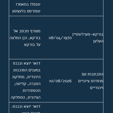
שנפלו במאמרו
שפורסם בלעצטע
נייעס
מצורף מכתב אל
בורקא-פערלשטיין
08/04/1970
בורקא, וכן המלצה
העלען
על בורקא
דואר יוצא ונכנס
נמענים הסוכנות
התכתבות עם
היהודית, מחלקת
מוסדות ציוניים
10/08/2026
הסברה, קליטה;
ויהודיים
ההסתדרות
הציונית, המחלקה
המדינת של הוועד
דואר יוצא ונכנס:
הפועל; הנוגרס