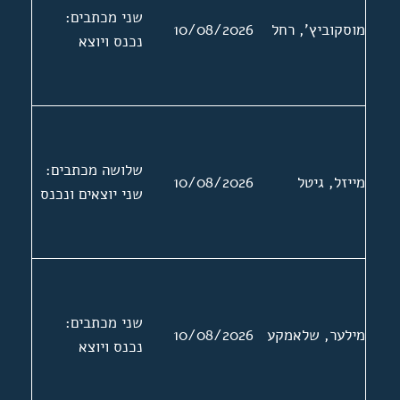
מצורף מכתב
שני מכתבים:
מוסקוביץ', רחל
10/08/2026
ברוסית של בנותיו
נכנס ויוצא
של ראסקין
לאגודת סופרי
היידיש בא"י. שני
המכתבים
האחרונים בעניין
שלושה מכתבים:
סיוע בהוצאת ספר
מייזל, גיטל
10/08/2026
שני יוצאים ונכנס
שירה
שני מכתבים:
מילער, שלאמקע
10/08/2026
נכנס ויוצא