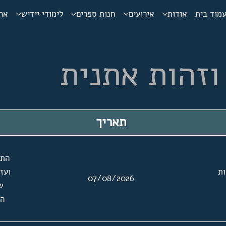
מוד בית
אודות
אירועים
חנות ספרים
לימודי יידיש
ארכ
וזהות אתנית
תאריך
התכ
ת
ועז
07/08/2026
שר
הז