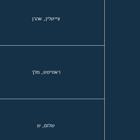
צייטלין, אהרן
ראוויטש, מלך
שלום, ש