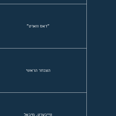
"דאס ווארט"
הצנזור הראשי
ווייכערט, מיכאל