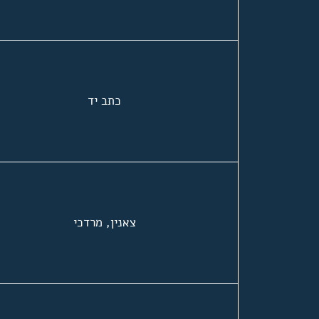
כתב יד
צאנין, מרדכי