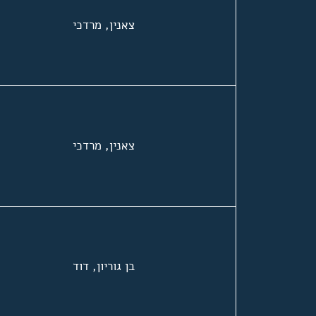
צאנין, מרדכי
צאנין, מרדכי
בן גוריון, דוד