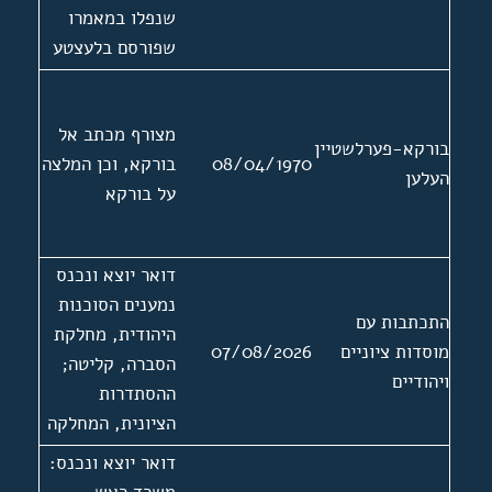
שנפלו במאמרו
שפורסם בלעצטע
נייעס
מצורף מכתב אל
בורקא-פערלשטיין
08/04/1970
בורקא, וכן המלצה
העלען
על בורקא
דואר יוצא ונכנס
נמענים הסוכנות
התכתבות עם
היהודית, מחלקת
מוסדות ציוניים
07/08/2026
הסברה, קליטה;
ויהודיים
ההסתדרות
הציונית, המחלקה
המדינת של הוועד
דואר יוצא ונכנס:
הפועל; הנוגרס