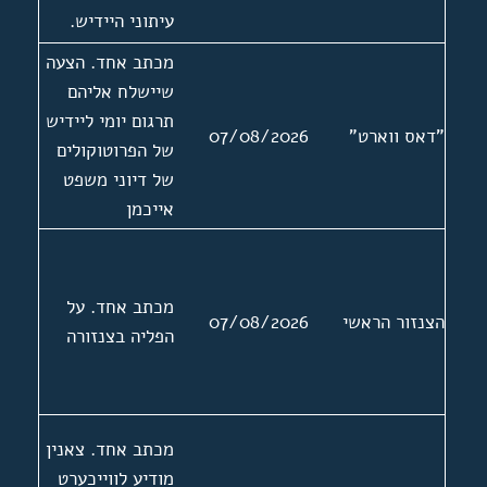
עיתוני היידיש.
תגובה של צאנין
מכתב אחד. הצעה
להתכתבות של בן
שיישלח אליהם
גוריון עם אליהו
תרגום יומי ליידיש
"דאס ווארט"
07/08/2026
סעדון בדרישה
של הפרוטוקולים
לפטר את צאנין
של דיוני משפט
אייכמן
מכתב אחד. על
הצנזור הראשי
07/08/2026
הפליה בצנזורה
מכתב אחד. צאנין
מודיע לווייכערט