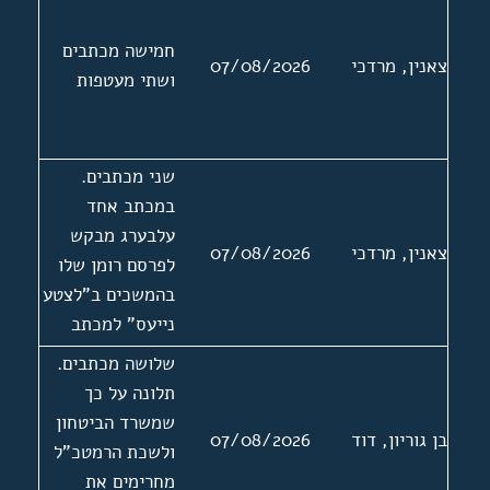
חמישה מכתבים
צאנין, מרדכי
07/08/2026
ושתי מעטפות
שני מכתבים.
במכתב אחד
עלבערג מבקש
צאנין, מרדכי
07/08/2026
לפרסם רומן שלו
בהמשכים ב"לצטע
נייעס" למכתב
מצורפות שתי
שלושה מכתבים.
ביקורות שנכתבו
תלונה על כך
על ספריו של
שמשרד הביטחון
בן גוריון, דוד
07/08/2026
עלבערג. המכתב
ולשכת הרמטכ"ל
השני ללא תאריך
מחרימים את