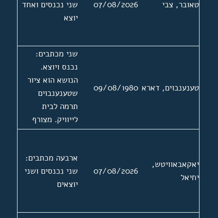
טאובר, צבי
07/08/2026
שני נכנסים ואחד
ביידיש בצרפת.
יוצא
ארבעה מכתבים.
בנוסף מצורפים:
תמונה, צילום של
שני מכתבים:
כריכה ותוכן
נכנס ויוצא.
העניינים של
הנושא הוא ציור
ספרו, ביבליוגרפיה
טענענבוים, דארא
09/08/1980
שטענענבוים
וכרטיס חבר
תרמה לבית
באגודת עיתונאים.
לייוויק. מצורף
מכתב מהנהלת
מוזיאון עין חרוד
ארבעה מכתבים:
אל גדליה
יאקאבאוויטש,
07/08/2026
שני נכנסים ושני
טענענבוים ללא
יחיאל
יוצאים
תאריך.