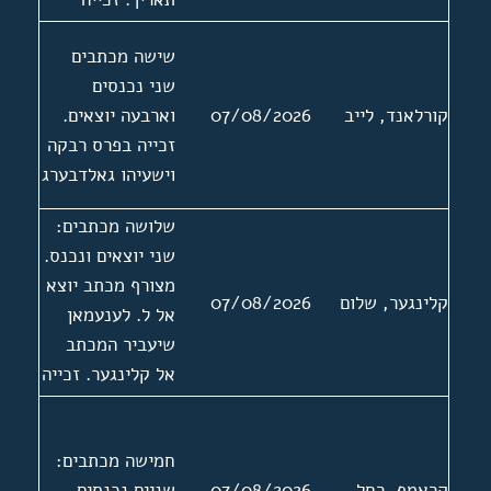
בפרסים באלער
שישה מכתבים
ורובינליכט
שני נכנסים
קורלאנד, לייב
07/08/2026
וארבעה יוצאים.
זכייה בפרס רבקה
וישעיהו גאלדבערג
שלושה מכתבים:
שני יוצאים ונכנס.
מצורף מכתב יוצא
קלינגער, שלום
07/08/2026
אל ל. לענעמאן
שיעביר המכתב
אל קלינגער. זכייה
בפרס של האגודה
1983
חמישה מכתבים:
קראמף, רחל
07/08/2026
שניים נכנסים