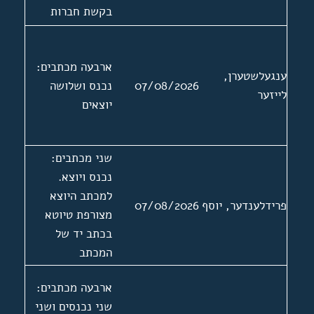
בקשת חברות
באגודה. מצורפות
שלוש תמונות
ארבעה מכתבים:
ושתי המלצות של
ענגעלשטערן,
07/08/2026
נכנס ושלושה
י קערש 13.3.1974
לייזער
יוצאים
ויצחק
יאנאסאוויטש
21.3.1974.
שני מכתבים:
נכנס ויוצא.
למכתב היוצא
פרידלענדער, יוסף
07/08/2026
מצורפת טיוטא
בכתב יד של
המכתב
ארבעה מכתבים:
שני נכנסים ושני