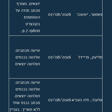
יוצאים. מצורף
מכתב תודה על
פאטער, יששכר
07/08/2026
השתתפות
בקונצרט
מ9.7.1980,
החתום בשמו של
פאטער אל נמען
שישה מכתבים:
לא ידוע בשם "די
סליעק, פריידל
07/08/2026
שלושה נכנסים
געזעלשאפט פאר
ושלושה יוצאים
יידישער מוזיק
ביים פאראיין פון
יידישער
שישה מכתבים:
שרייבערס און
שלושה נכנסים
זשורנאליסטן אין
ושלושה יוצאים.
ישראל".
עלענד, חיה העניא
07/08/2026
מכתב נכנס אחד
ללא תאריך. בעניין