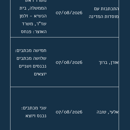
משרד ראש
העולמי. אישים:
הממשלה, בית
התכתבות עם
07/08/2026
משה ארם, חיים
הנשיא - זלמן
מוסדות המדינה
לבנון, אברהם
שז"ר, משרד
בקר, יהושע לוי
האוצר: פנחס
ישראל
ספיר, משרד
סטאלארסקי,
החוץ, משרד
חמישה מכתבים:
ישראל פולק, משה
הפנים, משרד
שלושה מכתבים
ריבלין, דוד צימנד
אורן, ברוך
07/08/2026
הסעד: יוסף בורג;
נכנסים ושניים
לשכת המס, מרכז
יוצאים
מפלגת מפא"י -
העבודה: גולדה
מאיר
שני מכתבים:
אלעי, טובה
07/08/2026
נכנס ויוצא