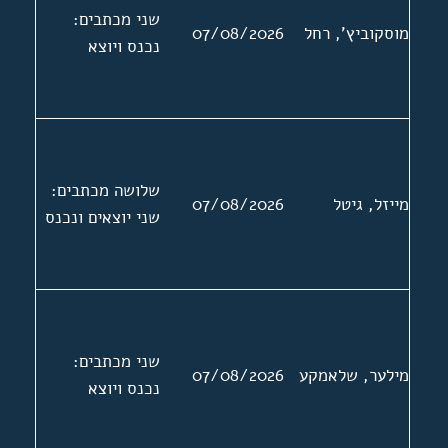
מצורף מכתב
שני מכתבים:
מוסקוביץ', רחל
07/08/2026
ברוסית של בנותיו
נכנס ויוצא
של ראסקין
לאגודת סופרי
היידיש בא"י. שני
המכתבים
האחרונים בעניין
שלושה מכתבים:
סיוע בהוצאת ספר
מייזל, גיטל
07/08/2026
שני יוצאים ונכנס
שירה
שני מכתבים:
מילער, שלאמקע
07/08/2026
נכנס ויוצא