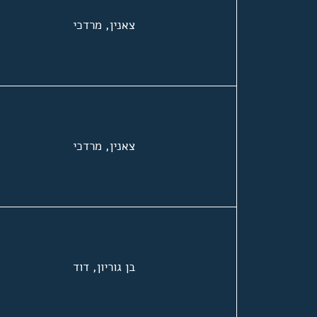
צאנין, מרדכי
צאנין, מרדכי
בן גוריון, דוד