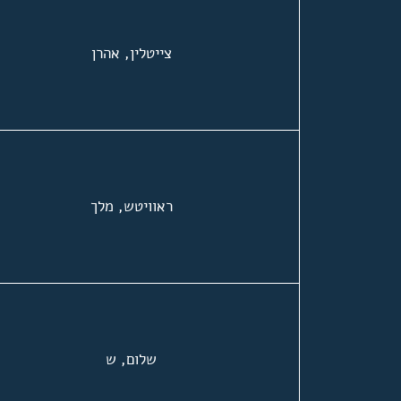
צייטלין, אהרן
ראוויטש, מלך
שלום, ש