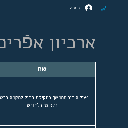
ע
כניסה
ארכיון אפֿרים שרײַער
שם
פעילות דור ההמשך בחקיקת חחוק להקמת הרשו
הלאומית ליידיש