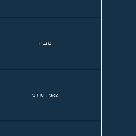
כתב יד
צאנין, מרדכי