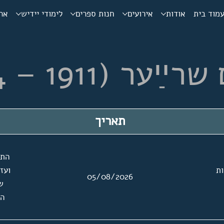
מוד בית
אודות
אירועים
חנות ספרים
לימודי יידיש
ארכ
 (1911 – 1994)
תאריך
התכ
ת
ועז
05/08/2026
שר
הז