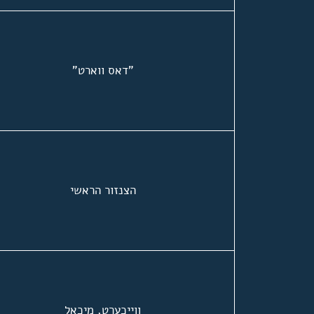
"דאס ווארט"
הצנזור הראשי
ווייכערט, מיכאל