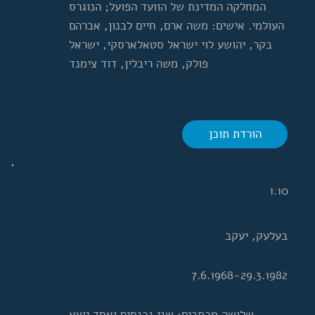
המחלקה המדינת של הוועד הפועל; הנוגרס
העולמי. אישים: משה ארם, חיים לבנון, אברהם
בקר, יהושע לוי ישראל סטאלארסקי, ישראל
פולק, משה ריבלין, דוד צימנד
הורדת תוכן
1.10
בעלעק, יעקב
7.6.1968-29.3.1982
שלושה מכתבים: שני נכנסים ואחד יוצא