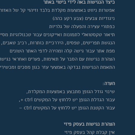
כיצד הנגישות באה לידי ביטוי באתר
אפשרות ניווט באמצעות מקלדת בלבד וזיהוי קל של האזור
ניגודיות צבעים (צבע רקע כהה)
כפתורי עצירה והפעלה של גלריות
תיאור טקסטואלי לתמונות ואייקונים עבור טכנולוגיות מסיי
הנגשת תפריטים, טפסים, היררכיית כותרות, רכיב טאבים, ח
מפת אתר עבור גישה קלה ומהירה לדפי האתר השונים
הצהרת נגישות עם הסבר על תאימות, פערים ואחראי נגישו
התאמת הנגישות נבדקה באמצעי עזר כגון מסכים ומכשירים
הערה
:
שינוי גודל הגופן מתבצע באמצעות המקלדת,
עבור הגדלת הגופן יש ללחוץ על המקשים ctrl +,
עבור הקטנת הגופן יש ללחוץ על המקשים ctrl –
הצהרת נגישות בעסק פיזי
אין קבלת קהל בעסק פיזי