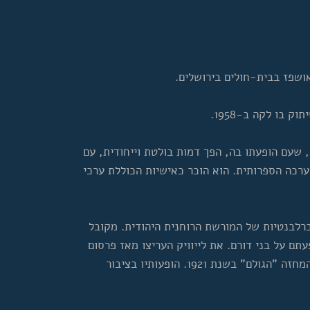
ושפז בבית-חולים בירושלים.
 בו לקה ב-1958.
ה, שעם הופעתו בה, הפך דמות בולטת וייחודית, עם
רכה הספרותית. הוא הוכר כאישיות הכוללת ערכי
 ברלבנטיות של המורשת הרוחנית היהודית. מקובל
עתם על בני דורם. את לייוויק העריצו מאז פרסום
שירו "ערגעץ וײַט" ("אי-רחוק") בשנת 1918 והמחזה "הגולם" בשנת 1921. הופעותיו בציבור