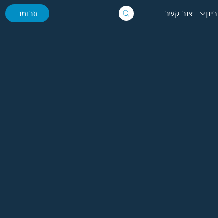
יון
צור קשר
תרומה