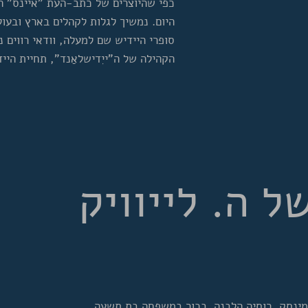
כפי שהיוצרים של כתב-העת "איינס" הת
היום. נמשיך לגלות לקהלים בארץ ובעו
סופרי היידיש שם למעלה, וודאי רווים 
הקהילה של ה"ייִדישלאַנד", תחיית הייד
ל ה. לייוויק
 מינסק, רוסיה הלבנה. בכור במשפחה בת תשעה