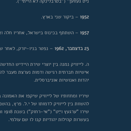
ניט געווען" ("בטרבלינקה לא הייתי").
1952
– ביקור שני בארץ.
1957
– השתתף בכינוס בישראל, אחריו חלה וא
23 בדצמבר, 1962
– נפטר בניו-יורק, לאחר שיתוק
ה. לייוויק נמנה בין יוצרי שירת היידיש החדש
אישיות חברתית רגישה ודמות נערצת מעבר להע
יהדות ואנושיות אוניברסלית.
שיריו ומחזותיו של לייוויק שיקפו את האמונה
להשוות בין לייוויק לדמותו של י.ל. פרץ, בהשפ
בעשרות קהילות יהודיות קנו לו שם עולמי.