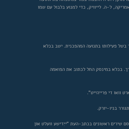
מריקה, ל-ה. לייוויק, כדי למנוע בלבול עם שמו
בשל פעילותו בתנועה המהפכנית. ישב בכלא
רך. בכלא במינסק החל לכתוב את הפואמה
 וואו די פרייהייט".
ורר בניו-יורק.
ם שירים ראשונים בכתב-העת "ייִדישע וועלט און