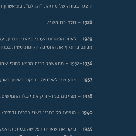
הוצגה בכורה של מחזהו, "הגולם", בתיאטרון 
1928
– נולד בנו השני.
1929
– לאחר הפוגרום הערבי ביהודי חברון, עז
מכתב בו תקף את התמיכה הקומוניסטית בפוגר
1936
1932-
– מתאשפז בבית מרפא לחולי שחפת
1937
– מסע שני לאירופה, וביקור ראשון בארץ
1938
– מציינים בניו-יורק את יובלו החמישים.
1940
– הופיעו כל כתביו בשני כרכים גדולים: 
1945
– ביקר את שארית הפליטה במחנות העקור