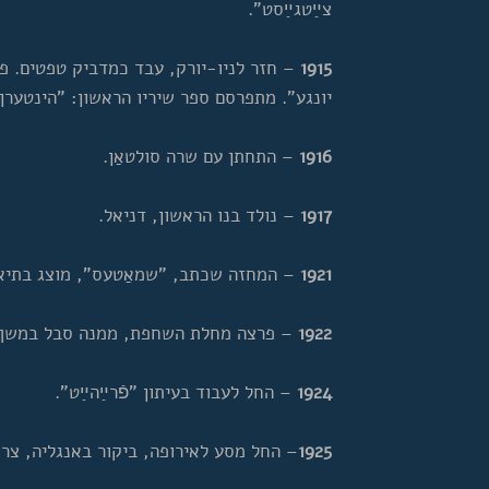
צײַטגײַסט".
1915
– חזר לניו-יורק, עבד כמדביק טפטים. פ
יונגע". מתפרסם ספר שיריו הראשון: "הינטערן 
1916
– התחתן עם שרה סולטאַן.
1917
– נולד בנו הראשון, דניאל.
1921
– המחזה שכתב, "שמאַטעס", מוצג בתיאטר
1922
– פרצה מחלת השחפת, ממנה סבל במשך 
1924
– החל לעבוד בעיתון "פֿרײַהײַט".
1925
– החל מסע לאירופה, ביקור באנגליה, צרפ