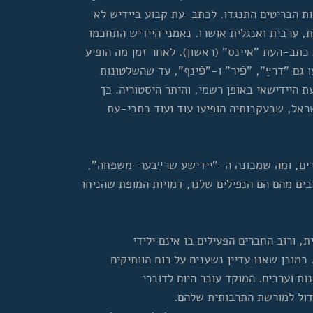
ת הבריטים התנגדו. לכתב-עת קבוע ביידיש לא
, ערבית ואנגלית אושרו. נאמני היידיש התחכמו
 כתב-העת "איינס" (ראשון). לאחר זמן מה הופיע
 גם "דרײַ", "פֿיר" ו-"פֿינף", עד שהשלטונות
 היידישאי באופן רשמי, והיתר היסטוריה. כך
שראל, שבעקבותיה הופיעו עוד ועוד כתבי-עת
צרים, ומה שמכונה ה-"יידישע שרײַבער-משפּחה",
בים מהם הם הנפילים שלנו, דמויות המופת שהניחו
ה גדול בבית, ורוב החברים הפעילים בו אינם ילידי
 כמובן שאנו עדיין נשענים על רוח הוותיקים
ות וערכים. המוקד עובר היום לדוברי
דול למורשת התרבותית שלהם.