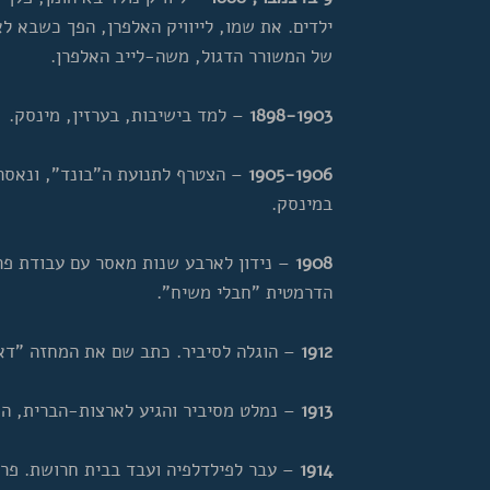
ילדים. את שמו, לייוויק האלפרן, הפך כשבא לא
של המשורר הדגול, משה-לייב האלפרן.
1898-1903
– למד בישיבות, בערזין, מינסק.
1905-1906
– הצטרף לתנועת ה"בונד", ונאסר 
במינסק.
1908
– נידון לארבע שנות מאסר עם עבודת פ
הדרמטית "חבלי משיח".
1912
– הוגלה לסיביר. כתב שם את המחזה "דארט
1913
– נמלט מסיביר והגיע לארצות-הברית, התג
1914
– עבר לפילדלפיה ועבד בבית חרושת. פרס