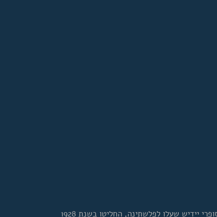
עוד לפני קום המדינה, מספר חלוצים וסופרי יידיש שעלו לפלשתינה, החליטו בשנת 1928