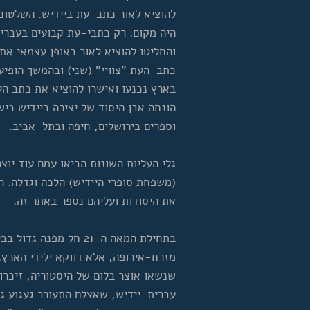
להוציא לאור כתב-עת ביידיש. השלטונו
היה מקום. רק כתבי-עת קבועים בעברית
והחליטו להוציא לאור באופן עצמאי את
כתב-העת "צוויי" (שני) ובהמשך הופיעו
בארץ נכנעו ואישרו להוציא את כתב העת
הונחה אבן היסוד של יצירה ביידיש בי
וספרים בירושלים, חיפה ובתל-אביב.
גלי העליות השונות הביאו עמם עוד יו
(משפחת סופרי היידיש) הלכה וגדלה. ר
את היסודות ועליהם נספר באתר זה.
בתחילת המאה ה-21 חל מפנ
מזרח-אירופה
, אלא דווקא ילידי הארץ.
שנשאו אוצר בלום של היסטוריה, זיכרונ
עברית-יידיש, שאצלם התעורר געגוע ג