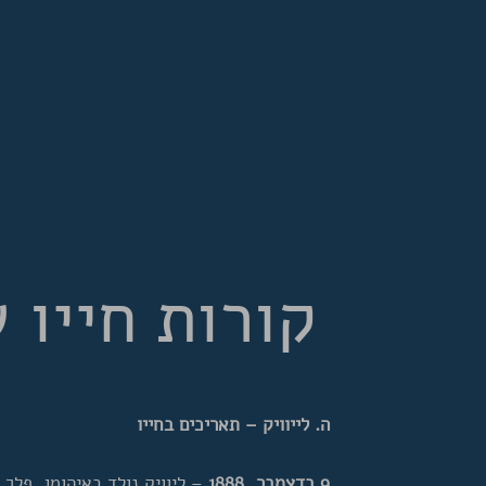
קורות חייו ש
ה. לייוויק – תאריכים בחייו
9 בדצמבר, 1888
– ליוויק נולד באיהומן, פלך