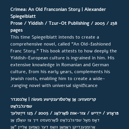
Crimea: An Old Franconian Story | Alexander
Spiegelblatt
Prose / Yiddish / Tzur-Ot Publishing / 2005 / 238
pages
This time Spiegelblatt intends to create a
comprehensive novel, called "An Old-fashioned
Franc Story." This book attests to how deeply the
Yiddish-European culture is ingrained in him. His
extensive knowledge in Romanian and German
culture, from his early years, complements his
Jewish roots, enabling him to create a wide-
ranging novel with universal significance.
קרימעווע: אַן אַלטפֿרענקישע מעשׂה | אַלכּסנדר
שפּיגלבלאַט
פּראָזע / ייִדיש / צור-אות פֿאַרלאַג / 2005 / 123 זייַטלעך
דאָס מאָל שפּיגלבלאַט פֿאַרמעסט זיך צו שאַפֿן אַן
אַרומנענדיקן ראָמאַן וואָס דער נאָמען אַליין "אַן