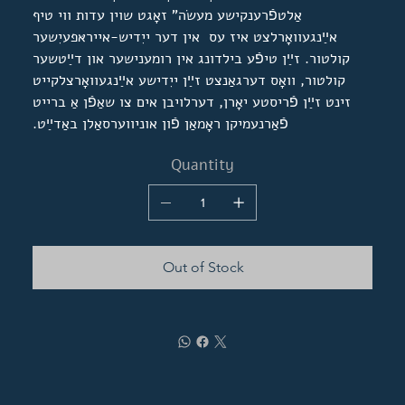
אַלטפֿרענקישע מעשׂה" זאָגט שוין עדות ווי טיף
אײַנגעוואָרלצט איז עס אין דער ייִדיש-אייראּפעיִשער
קולטור. זײַן טיפֿע בילדונג אין רומענישער און דײַטשער
קולטור, וואָס דערגאַנצט זײַן ייִדישע אײַנגעוואָרצלקייט
זינט זײַן פֿריסטע יאָרן, דערלויבן אים צו שאַפֿן אַ ברייט
פֿאַרנעמיקן ראָמאַן פֿון אוניווערסאַלן באַדײַט.
Quantity
Out of Stock