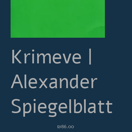
Krimeve |
Alexander
Spiegelblatt
Price
₪86.00