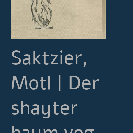
Saktzier,
Motl | Der
shayter
baym veg