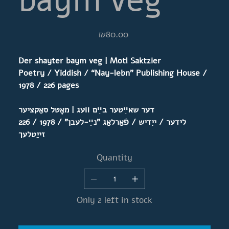
Price
₪80.00
Der shayter baym veg | Motl Saktzier
Poetry / Yiddish / “Nay-lebn” Publishing House /
1978 / 226 pages
דער שאײַטער בײַם װעג | מאָטל סאַקציער
לידער / ייִדיש / פֿאַרלאַג "נײַ-לעבן" / 1978 / 226
זייַטלעך
Quantity
Only 2 left in stock