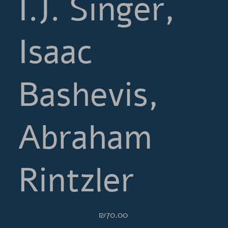
I.J. Singer,
Isaac
Bashevis,
Abraham
Rintzler
Price
₪70.00