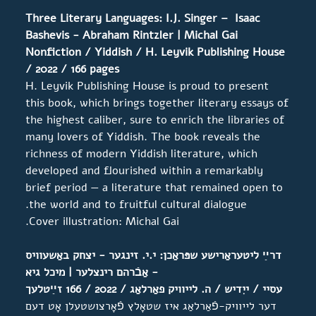
Three Literary Languages: I.J. Singer – Isaac
Bashevis - Abraham Rintzler | Michal Gai
Nonfiction / Yiddish / H. Leyvik Publishing House
/ 2022 / 166 pages
H. Leyvik Publishing House is proud to present
this book, which brings together literary essays of
the highest caliber, sure to enrich the libraries of
many lovers of Yiddish. The book reveals the
richness of modern Yiddish literature, which
developed and flourished within a remarkably
brief period — a literature that remained open to
the world and to fruitful cultural dialogue.
Cover illustration: Michal Gai.
דרײַ ליטעראַרישע שפּראַכן: י.י. זינגער - יצחק באַשעוויס
- אַבֿרהם רינצלער | מיכל גיא
עסיי / ייִדיש / ה. לייוויק פאַרלאַג / 2022 / 166 זײַטלעך
דער לייוויק-פֿאַרלאַג איז שטאָלץ פֿאָרצושטעלן אָט דעם