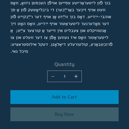
בוך פֿון ליטעראַרישע עסייען אויפֿן העכסטן ניוואָ, וואָס
וועט אויף זיכער באַרײַכערן די ביבליאָטעק פֿון אַ סך
אוהבי-ייִדיש. דאָס בוך ווײַזט אָן אויף דער רײַכקייט פֿון
דער מאָדערנער ליטעראַטור אויף ייִדיש, וואָס האָט זיך
אַנטוויקלט און צעבליט אין זייער אַ קורצער צײַט; אַ
ליטעראַטור וואָס איז געווען אָפֿן צו דער וועלט און צו
פֿרוכטבאַרע, קולטורעלע דיאַלאָגן. דעקל אילוסטראציע:
מיכל גאי.
Quantity
Add to Cart
Buy Now