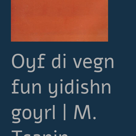
Oyf di vegn
fun yidishn
goyrl | M.