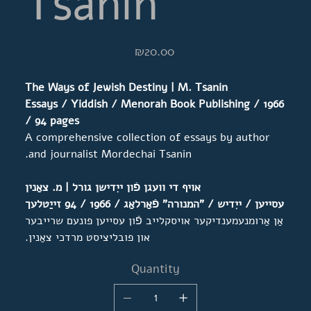
Tsanin
Price
₪20.00
The Ways of Jewish Destiny | M. Tsanin
Essays / Yiddish / Menorah
Book Publishing
/ 1966
/ 94 pages
A comprehensive collection of essays by author
and journalist Mordechai Tsanin.
אויף די וועגן פֿון ייִדישן גורל | מ. צאַנין
עסייען / ייִדיש / "המנורה" פֿאַרלאַג / 1966 / 94 זייַטלעך
אַן אַרומנעמענדיקער אויסקלייב פֿון עסייען פונעם שרייבער
און פובליציסט מרדכי צאַנין.
Quantity