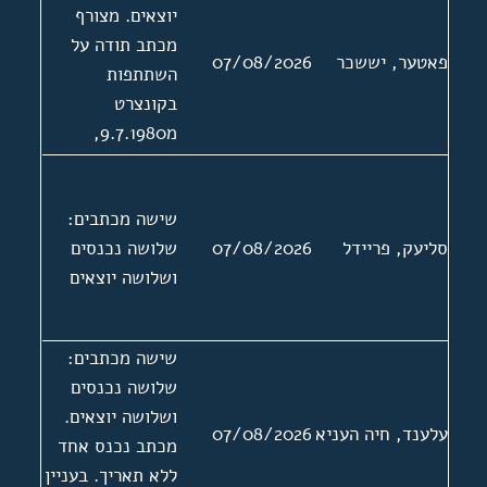
יוצאים. מצורף
מכתב תודה על
פאטער, יששכר
07/08/2026
השתתפות
בקונצרט
מ9.7.1980,
החתום בשמו של
פאטער אל נמען
שישה מכתבים:
לא ידוע בשם "די
סליעק, פריידל
07/08/2026
שלושה נכנסים
געזעלשאפט פאר
ושלושה יוצאים
יידישער מוזיק
ביים פאראיין פון
יידישער
שישה מכתבים:
שרייבערס און
שלושה נכנסים
זשורנאליסטן אין
ושלושה יוצאים.
ישראל".
עלענד, חיה העניא
07/08/2026
מכתב נכנס אחד
ללא תאריך. בעניין