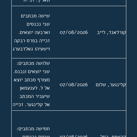
בפרסים באלער
שישה מכתבים
ורובינליכט
שני נכנסים
קורלאנד, לייב
07/08/2026
וארבעה יוצאים.
זכייה בפרס רבקה
וישעיהו גאלדבערג
שלושה מכתבים:
שני יוצאים ונכנס.
מצורף מכתב יוצא
קלינגער, שלום
07/08/2026
אל ל. לענעמאן
שיעביר המכתב
אל קלינגער. זכייה
בפרס של האגודה
1983
חמישה מכתבים:
קראמף, רחל
07/08/2026
שניים נכנסים