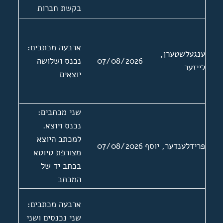
בקשת חברות
באגודה. מצורפות
שלוש תמונות
ארבעה מכתבים:
ושתי המלצות של
ענגעלשטערן,
07/08/2026
נכנס ושלושה
י קערש 13.3.1974
לייזער
יוצאים
ויצחק
יאנאסאוויטש
21.3.1974.
שני מכתבים:
נכנס ויוצא.
למכתב היוצא
פרידלענדער, יוסף
07/08/2026
מצורפת טיוטא
בכתב יד של
המכתב
ארבעה מכתבים:
שני נכנסים ושני