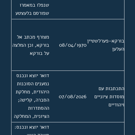
שנפלו במאמרו
שפורסם בלעצטע
נייעס
מצורף מכתב אל
בורקא-פערלשטיין
08/04/1970
בורקא, וכן המלצה
העלען
על בורקא
דואר יוצא ונכנס
נמענים הסוכנות
התכתבות עם
היהודית, מחלקת
מוסדות ציוניים
07/08/2026
הסברה, קליטה;
ויהודיים
ההסתדרות
הציונית, המחלקה
המדינת של הוועד
דואר יוצא ונכנס:
הפועל; הנוגרס