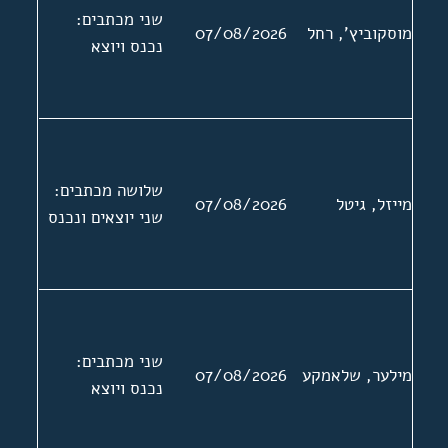
מצורף מכתב
שני מכתבים:
מוסקוביץ', רחל
07/08/2026
ברוסית של בנותיו
נכנס ויוצא
של ראסקין
לאגודת סופרי
היידיש בא"י. שני
המכתבים
האחרונים בעניין
שלושה מכתבים:
סיוע בהוצאת ספר
מייזל, גיטל
07/08/2026
שני יוצאים ונכנס
שירה
שני מכתבים:
מילער, שלאמקע
07/08/2026
נכנס ויוצא