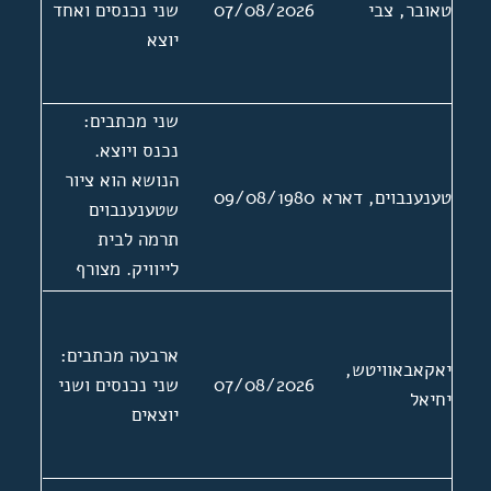
טאובר, צבי
07/08/2026
שני נכנסים ואחד
ביידיש בצרפת.
יוצא
ארבעה מכתבים.
בנוסף מצורפים:
תמונה, צילום של
שני מכתבים:
כריכה ותוכן
נכנס ויוצא.
העניינים של
הנושא הוא ציור
ספרו, ביבליוגרפיה
טענענבוים, דארא
09/08/1980
שטענענבוים
וכרטיס חבר
תרמה לבית
באגודת עיתונאים.
לייוויק. מצורף
מכתב מהנהלת
מוזיאון עין חרוד
ארבעה מכתבים:
אל גדליה
יאקאבאוויטש,
07/08/2026
שני נכנסים ושני
טענענבוים ללא
יחיאל
יוצאים
תאריך.