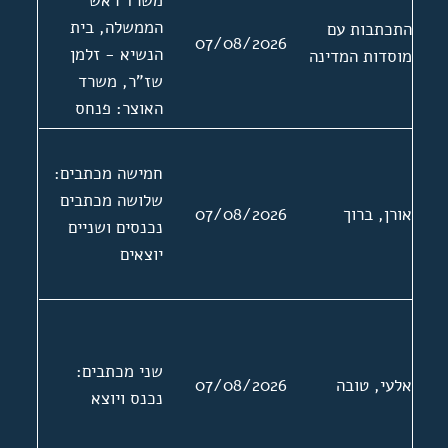
משרד ראש
העולמי. אישים:
הממשלה, בית
התכתבות עם
07/08/2026
משה ארם, חיים
הנשיא - זלמן
מוסדות המדינה
לבנון, אברהם
שז"ר, משרד
בקר, יהושע לוי
האוצר: פנחס
ישראל
ספיר, משרד
סטאלארסקי,
החוץ, משרד
חמישה מכתבים:
ישראל פולק, משה
הפנים, משרד
שלושה מכתבים
ריבלין, דוד צימנד
אורן, ברוך
07/08/2026
הסעד: יוסף בורג;
נכנסים ושניים
לשכת המס, מרכז
יוצאים
מפלגת מפא"י -
העבודה: גולדה
מאיר
שני מכתבים:
אלעי, טובה
07/08/2026
נכנס ויוצא