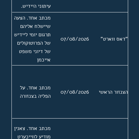
עיתוני היידיש.
תגובה של צאנין
מכתב אחד. הצעה
להתכתבות של בן
שיישלח אליהם
גוריון עם אליהו
תרגום יומי ליידיש
"דאס ווארט"
07/08/2026
סעדון בדרישה
של הפרוטוקולים
לפטר את צאנין
של דיוני משפט
אייכמן
מכתב אחד. על
הצנזור הראשי
07/08/2026
הפליה בצנזורה
מכתב אחד. צאנין
מודיע לווייכערט