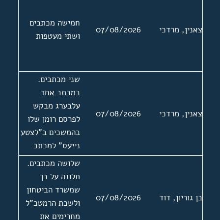
חמישה מכתבים
צאנין, מרדכי
07/08/2026
ושתי מעטפות
שני מכתבים.
במכתב אחד
עלבערג מבקש
צאנין, מרדכי
07/08/2026
לפרסם רומן שלו
בהמשכים ב"לצטע
נייעס" למכתב
מצורפות שתי
שלושה מכתבים.
ביקורות שנכתבו
תלונה על כך
על ספריו של
שמשרד הביטחון
בן גוריון, דוד
07/08/2026
עלבערג. המכתב
ולשכת הרמטכ"ל
השני ללא תאריך
מחרימים את