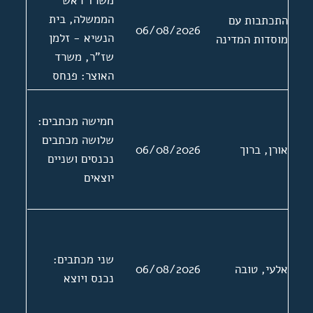
משרד ראש
העולמי. אישים:
הממשלה, בית
התכתבות עם
06/08/2026
משה ארם, חיים
הנשיא - זלמן
מוסדות המדינה
לבנון, אברהם
שז"ר, משרד
בקר, יהושע לוי
האוצר: פנחס
ישראל
ספיר, משרד
סטאלארסקי,
החוץ, משרד
חמישה מכתבים:
ישראל פולק, משה
הפנים, משרד
שלושה מכתבים
ריבלין, דוד צימנד
אורן, ברוך
06/08/2026
הסעד: יוסף בורג;
נכנסים ושניים
לשכת המס, מרכז
יוצאים
מפלגת מפא"י -
העבודה: גולדה
מאיר
שני מכתבים:
אלעי, טובה
06/08/2026
נכנס ויוצא