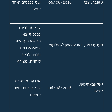
טאובר, צבי
06/08/2026
שני נכנסים ואחד
ביידיש בצרפת.
יוצא
ארבעה מכתבים.
בנוסף מצורפים:
תמונה, צילום של
שני מכתבים:
כריכה ותוכן
נכנס ויוצא.
העניינים של
הנושא הוא ציור
ספרו, ביבליוגרפיה
טענענבוים, דארא
09/08/1980
שטענענבוים
וכרטיס חבר
תרמה לבית
באגודת עיתונאים.
לייוויק. מצורף
מכתב מהנהלת
מוזיאון עין חרוד
ארבעה מכתבים:
אל גדליה
יאקאבאוויטש,
06/08/2026
שני נכנסים ושני
טענענבוים ללא
יחיאל
יוצאים
תאריך.