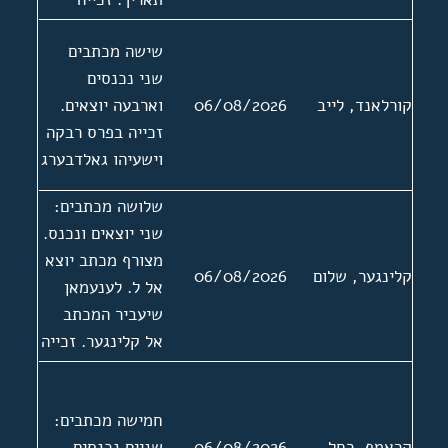
בפרסים באלער
שישה מכתבים
ורובינליכט
שני נכנסים
קורלאנד, לייב
06/08/2026
וארבעה יוצאים.
זכייה בפרס רבקה
וישעיהו גאלדבערג
שלושה מכתבים:
שני יוצאים ונכנס.
מצורף מכתב יוצא
קלינגער, שלום
06/08/2026
אל ל. לענעמאן
שיעביר המכתב
אל קלינגער. זכייה
בפרס של האגודה
1983
חמישה מכתבים:
קראמף, רחל
06/08/2026
שניים נכנסים