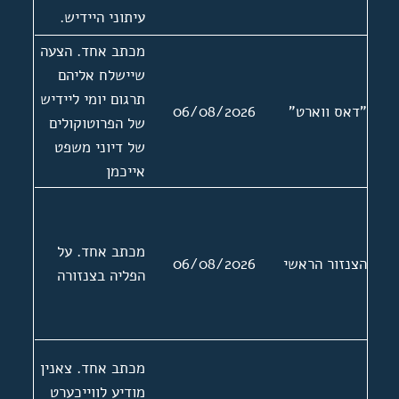
עיתוני היידיש.
תגובה של צאנין
מכתב אחד. הצעה
להתכתבות של בן
שיישלח אליהם
גוריון עם אליהו
תרגום יומי ליידיש
"דאס ווארט"
06/08/2026
סעדון בדרישה
של הפרוטוקולים
לפטר את צאנין
של דיוני משפט
אייכמן
מכתב אחד. על
הצנזור הראשי
06/08/2026
הפליה בצנזורה
מכתב אחד. צאנין
מודיע לווייכערט