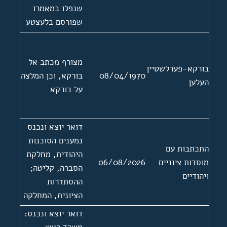
שנפלו במאמרו
שפורסם בלעצטע
נייעס
מצורף מכתב אל
בורקא-פערלשטיין
08/04/1970
בורקא, וכן המלצה
העלען
על בורקא
דואר יוצא ונכנס
נמענים הסוכנות
התכתבות עם
היהודית, מחלקת
מוסדות ציוניים
06/08/2026
הסברה, קליטה;
ויהודיים
ההסתדרות
הציונית, המחלקה
המדינת של הוועד
דואר יוצא ונכנס:
הפועל; הנוגרס