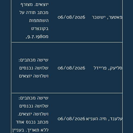
יוצאים. מצורף
מכתב תודה על
פאטער, יששכר
06/08/2026
השתתפות
בקונצרט
מ9.7.1980,
החתום בשמו של
פאטער אל נמען
שישה מכתבים:
לא ידוע בשם "די
סליעק, פריידל
06/08/2026
שלושה נכנסים
געזעלשאפט פאר
ושלושה יוצאים
יידישער מוזיק
ביים פאראיין פון
יידישער
שישה מכתבים:
שרייבערס און
שלושה נכנסים
זשורנאליסטן אין
ושלושה יוצאים.
ישראל".
עלענד, חיה העניא
06/08/2026
מכתב נכנס אחד
ללא תאריך. בעניין