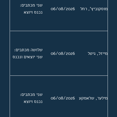
מצורף מכתב
שני מכתבים:
מוסקוביץ', רחל
06/08/2026
ברוסית של בנותיו
נכנס ויוצא
של ראסקין
לאגודת סופרי
היידיש בא"י. שני
המכתבים
האחרונים בעניין
שלושה מכתבים:
סיוע בהוצאת ספר
מייזל, גיטל
06/08/2026
שני יוצאים ונכנס
שירה
שני מכתבים:
מילער, שלאמקע
06/08/2026
נכנס ויוצא