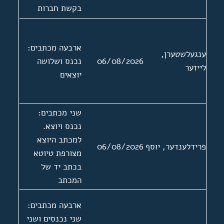
בקשת חברות
באגודה. מצורפות
שלוש תמונות
ארבעה מכתבים:
ושתי המלצות של
ענגעלשטערן,
06/08/2026
נכנס ושלושה
י קערש 13.3.1974
לייזער
יוצאים
ויצחק
יאנאסאוויטש
21.3.1974.
שני מכתבים:
נכנס ויוצא.
למכתב היוצא
פרידלענדער, יוסף
06/08/2026
מצורפת טיוטא
בכתב יד של
המכתב
ארבעה מכתבים:
שני נכנסים ושני