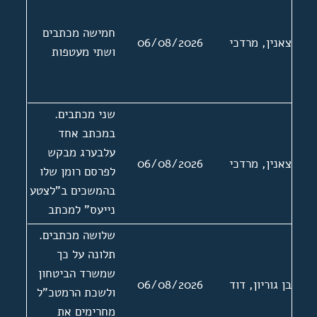
חמישה מכתבים
צאנין, מרדכי
06/08/2026
ושתי מעטפות
שני מכתבים.
במכתב אחד
עלבערג מבקש
צאנין, מרדכי
06/08/2026
לפרסם רומן שלו
בהמשכים ב"לצטע
נייעס" למכתב
מצורפות שתי
שלושה מכתבים.
ביקורות שנכתבו
תלונה על כך
על ספריו של
שמשרד הביטחון
בן גוריון, דוד
06/08/2026
עלבערג. המכתב
ולשכת הרמטכ"ל
השני ללא תאריך
מחרימים את