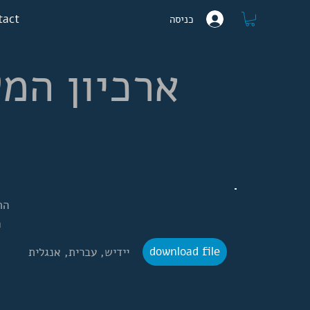
tact
כניסה
ארכיון  -
ה:
:
download file
יידיש, עברית, אנגלית