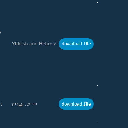
e
download file
Yiddish and Hebrew
download file
t
יידיש, עברית